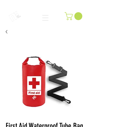
First Aid Waterproof Tube Bag