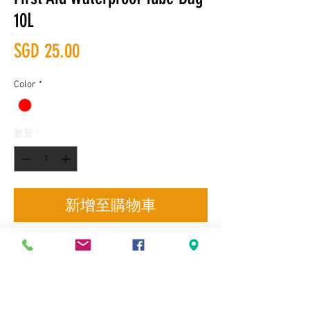
10L
價
SGD 25.00
格
Color
*
數量
*
新增至購物車
Delivery, Product Exchange and Self-
Terms & Conditions
collection