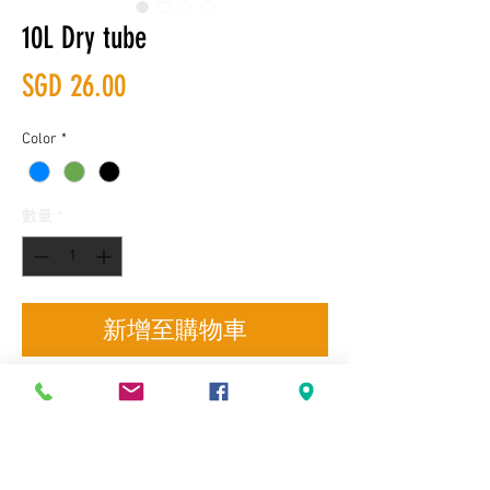
10L Dry tube
價
SGD 26.00
格
Color
*
數量
*
新增至購物車
Delivery, Product Exchange and Self-
Terms & Conditions
collection